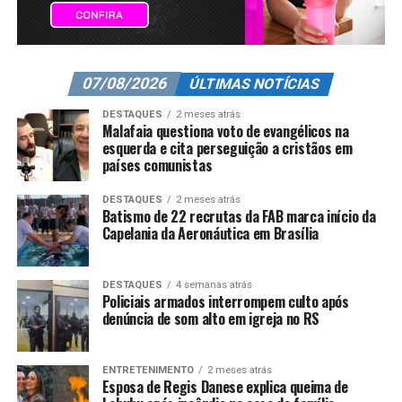
07/08/2026
ÚLTIMAS NOTÍCIAS
DESTAQUES
2 meses atrás
Malafaia questiona voto de evangélicos na
esquerda e cita perseguição a cristãos em
países comunistas
DESTAQUES
2 meses atrás
Batismo de 22 recrutas da FAB marca início da
Capelania da Aeronáutica em Brasília
DESTAQUES
4 semanas atrás
Policiais armados interrompem culto após
denúncia de som alto em igreja no RS
ENTRETENIMENTO
2 meses atrás
Esposa de Regis Danese explica queima de