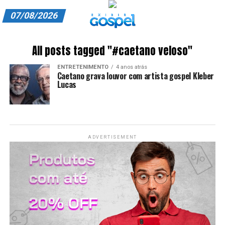
07/08/2026
A EXIBIR GOSPEL
All posts tagged "#caetano veloso"
ANUNCIE CONOSCO
ENTRETENIMENTO
4 anos atrás
Caetano grava louvor com artista gospel Kleber
ASSINE
Lucas
CARRINHO
EDITORIAL
ADVERTISEMENT
ENTREVISTAS
EXPEDIENTE
FINALIZAR COMPRA
HOME