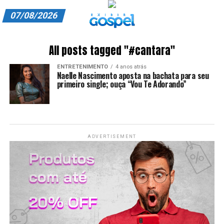
07/08/2026
A EXIBIR GOSPEL
All posts tagged "#cantara"
ANUNCIE CONOSCO
ENTRETENIMENTO
4 anos atrás
Naelle Nascimento aposta na bachata para seu
ASSINE
primeiro single; ouça “Vou Te Adorando”
CARRINHO
EDITORIAL
ADVERTISEMENT
ENTREVISTAS
EXPEDIENTE
FINALIZAR COMPRA
HOME