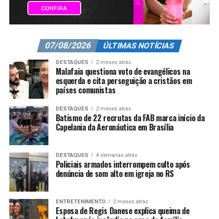
07/08/2026
ÚLTIMAS NOTÍCIAS
DESTAQUES
2 meses atrás
Malafaia questiona voto de evangélicos na
esquerda e cita perseguição a cristãos em
países comunistas
DESTAQUES
2 meses atrás
Batismo de 22 recrutas da FAB marca início da
Capelania da Aeronáutica em Brasília
DESTAQUES
4 semanas atrás
Policiais armados interrompem culto após
denúncia de som alto em igreja no RS
ENTRETENIMENTO
2 meses atrás
Esposa de Regis Danese explica queima de