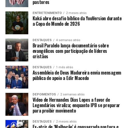
pastores
ENTRETENIMENTO
2 meses atrás
Kaká abre desafio bíblico da YouVersion durante
a Copa do Mundo de 2026
DESTAQUES
4 semanas atrás
Brasil Paralelo lança documentário sobre
evangélicos com participação de líderes
cristãos
DESTAQUES
1 mês atrás
Assembleia de Deus Madureira envia mensagem
pública de apoio a Edir Macedo
DEPOIMENTOS
2 semanas atrás
Vídeo de Hernandes Dias Lopes a favor de
Legendários viraliza; enquanto IPB se preparar
para proibir movimento
DESTAQUES
2 meses atrás
Ex-atriz de ‘Malhação’ é consagrada pastora e