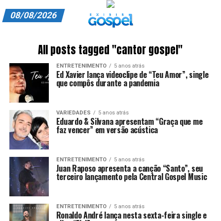
08/08/2026
A EXIBIR GOSPEL
All posts tagged "cantor gospel"
ANUNCIE CONOSCO
ENTRETENIMENTO
5 anos atrás
Ed Xavier lança videoclipe de “Teu Amor”, single
ASSINE
que compôs durante a pandemia
CARRINHO
VARIEDADES
5 anos atrás
Eduardo & Silvana apresentam “Graça que me
EDITORIAL
faz vencer” em versão acústica
ENTREVISTAS
ENTRETENIMENTO
5 anos atrás
EXPEDIENTE
Juan Raposo apresenta a canção “Santo”, seu
terceiro lançamento pela Central Gospel Music
FINALIZAR COMPRA
ENTRETENIMENTO
5 anos atrás
HOME
Ronaldo André lança nesta sexta-feira single e