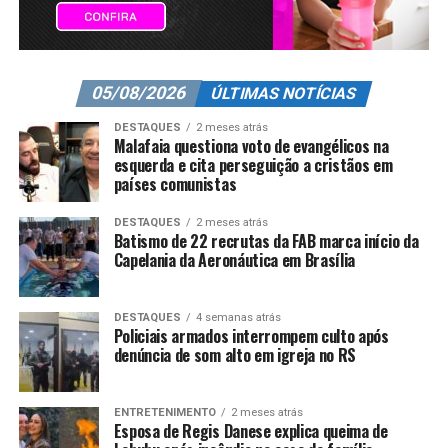
05/08/2026
ÚLTIMAS NOTÍCIAS
DESTAQUES
2 meses atrás
Malafaia questiona voto de evangélicos na
esquerda e cita perseguição a cristãos em
países comunistas
DESTAQUES
2 meses atrás
Batismo de 22 recrutas da FAB marca início da
Capelania da Aeronáutica em Brasília
DESTAQUES
4 semanas atrás
Policiais armados interrompem culto após
denúncia de som alto em igreja no RS
ENTRETENIMENTO
2 meses atrás
Esposa de Regis Danese explica queima de