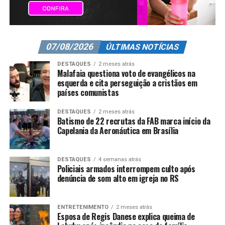
07/08/2026
ÚLTIMAS NOTÍCIAS
DESTAQUES
2 meses atrás
Malafaia questiona voto de evangélicos na
esquerda e cita perseguição a cristãos em
países comunistas
DESTAQUES
2 meses atrás
Batismo de 22 recrutas da FAB marca início da
Capelania da Aeronáutica em Brasília
DESTAQUES
4 semanas atrás
Policiais armados interrompem culto após
denúncia de som alto em igreja no RS
ENTRETENIMENTO
2 meses atrás
Esposa de Regis Danese explica queima de