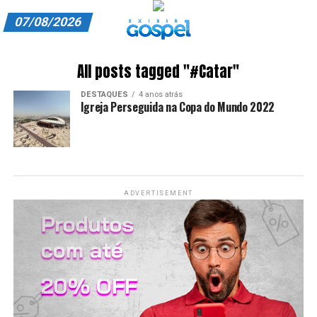
07/08/2026
A EXIBIR GOSPEL
All posts tagged "#Catar"
ANUNCIE CONOSCO
DESTAQUES
4 anos atrás
Igreja Perseguida na Copa do Mundo 2022
ASSINE
CARRINHO
EDITORIAL
ADVERTISEMENT
ENTREVISTAS
EXPEDIENTE
FINALIZAR COMPRA
HOME