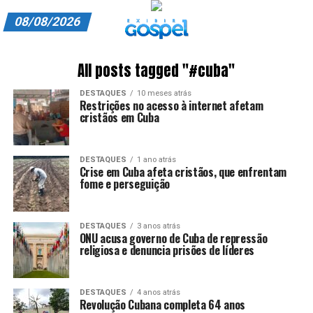
08/08/2026
A EXIBIR GOSPEL
All posts tagged "#cuba"
ANUNCIE CONOSCO
DESTAQUES
10 meses atrás
Restrições no acesso à internet afetam
ASSINE
cristãos em Cuba
CARRINHO
DESTAQUES
1 ano atrás
Crise em Cuba afeta cristãos, que enfrentam
EDITORIAL
fome e perseguição
ENTREVISTAS
DESTAQUES
3 anos atrás
EXPEDIENTE
ONU acusa governo de Cuba de repressão
religiosa e denuncia prisões de líderes
FINALIZAR COMPRA
DESTAQUES
4 anos atrás
HOME
Revolução Cubana completa 64 anos