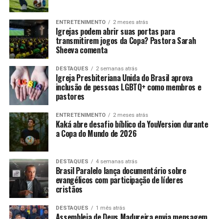
ENTRETENIMENTO
2 meses atrás
Igrejas podem abrir suas portas para
transmitirem jogos da Copa? Pastora Sarah
Sheeva comenta
DESTAQUES
2 semanas atrás
Igreja Presbiteriana Unida do Brasil aprova
inclusão de pessoas LGBTQ+ como membros e
pastores
ENTRETENIMENTO
2 meses atrás
Kaká abre desafio bíblico da YouVersion durante
a Copa do Mundo de 2026
DESTAQUES
4 semanas atrás
Brasil Paralelo lança documentário sobre
evangélicos com participação de líderes
cristãos
DESTAQUES
1 mês atrás
Assembleia de Deus Madureira envia mensagem