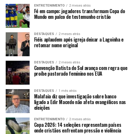
ENTRETENIMENTO
2 meses atrás
Fé em campo: jogadores transformam Copa do
Mundo em palco de testemunho cristão
DESTAQUES
2 meses atrás
Fiéis aplaudem após igreja deixar a Lagoinha e
retomar nome original
DESTAQUES
2 meses atrás
Convenção Batista do Sul avança com regra que
proíbe pastorado feminino nos EUA
DESTAQUES
1 mês atrás
Malafaia diz que investigação sobre banco
ligado a Edir Macedo não afeta evangélicos nas
eleições
ENTRETENIMENTO
2 meses atrás
Copa 2026: 14 seleções representam países
onde cristãos enfrentam pressão e violência