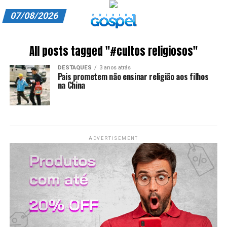
07/08/2026
A EXIBIR GOSPEL
All posts tagged "#cultos religiosos"
ANUNCIE CONOSCO
DESTAQUES
3 anos atrás
Pais prometem não ensinar religião aos filhos
ASSINE
na China
CARRINHO
EDITORIAL
ADVERTISEMENT
ENTREVISTAS
EXPEDIENTE
FINALIZAR COMPRA
HOME