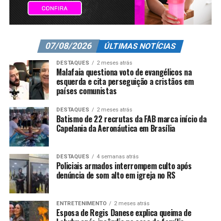
07/08/2026
ÚLTIMAS NOTÍCIAS
DESTAQUES
2 meses atrás
Malafaia questiona voto de evangélicos na
esquerda e cita perseguição a cristãos em
países comunistas
DESTAQUES
2 meses atrás
Batismo de 22 recrutas da FAB marca início da
Capelania da Aeronáutica em Brasília
DESTAQUES
4 semanas atrás
Policiais armados interrompem culto após
denúncia de som alto em igreja no RS
ENTRETENIMENTO
2 meses atrás
Esposa de Regis Danese explica queima de