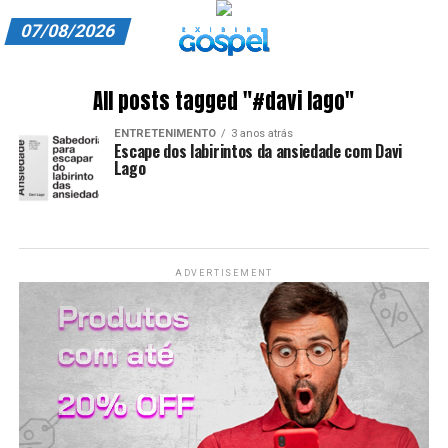
07/08/2026
A EXIBIR GOSPEL
All posts tagged "#davi lago"
ANUNCIE CONOSCO
ENTRETENIMENTO
3 anos atrás
Escape dos labirintos da ansiedade com Davi
ASSINE
Lago
CARRINHO
EDITORIAL
ADVERTISEMENT
ENTREVISTAS
EXPEDIENTE
FINALIZAR COMPRA
HOME