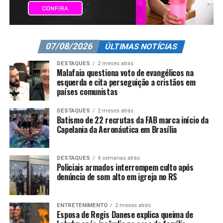
07/08/2026
ÚLTIMAS NOTÍCIAS
DESTAQUES
2 meses atrás
Malafaia questiona voto de evangélicos na
esquerda e cita perseguição a cristãos em
países comunistas
DESTAQUES
2 meses atrás
Batismo de 22 recrutas da FAB marca início da
Capelania da Aeronáutica em Brasília
DESTAQUES
4 semanas atrás
Policiais armados interrompem culto após
denúncia de som alto em igreja no RS
ENTRETENIMENTO
2 meses atrás
Esposa de Regis Danese explica queima de