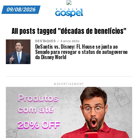
09/08/2026
A EXIBIR GOSPEL
All posts tagged "décadas de benefícios"
ANUNCIE CONOSCO
DESTAQUES
4 anos atrás
DeSantis vs. Disney: FL House se junta ao
ASSINE
Senado para revogar o status de autogoverno
da Disney World
CARRINHO
EDITORIAL
ADVERTISEMENT
ENTREVISTAS
EXPEDIENTE
FINALIZAR COMPRA
HOME