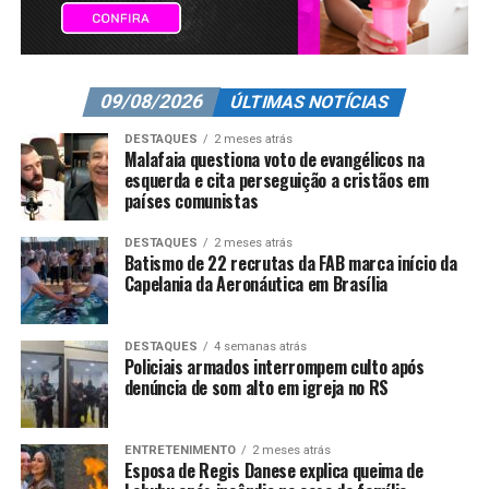
09/08/2026
ÚLTIMAS NOTÍCIAS
DESTAQUES
2 meses atrás
Malafaia questiona voto de evangélicos na
esquerda e cita perseguição a cristãos em
países comunistas
DESTAQUES
2 meses atrás
Batismo de 22 recrutas da FAB marca início da
Capelania da Aeronáutica em Brasília
DESTAQUES
4 semanas atrás
Policiais armados interrompem culto após
denúncia de som alto em igreja no RS
ENTRETENIMENTO
2 meses atrás
Esposa de Regis Danese explica queima de