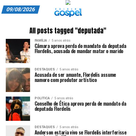
09/08/2026
A EXIBIR GOSPEL
All posts tagged "deputada"
ANUNCIE CONOSCO
FAMÍLIA
5 anos atrás
Câmara aprova perda do mandato da deputada
ASSINE
Flordelis, acusada de mandar matar o marido
CARRINHO
DESTAQUES
5 anos atrás
Acusada de ser amante, Flordelis assume
EDITORIAL
namoro com produtor artístico
ENTREVISTAS
POLITICA
5 anos atrás
EXPEDIENTE
Conselho de Ética aprova perda de mandato da
deputada Flordelis
FINALIZAR COMPRA
DESTAQUES
5 anos atrás
HOME
Anderson estaria vivo se Flordelis interferisse