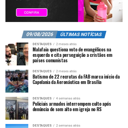
09/08/2026
ÚLTIMAS NOTÍCIAS
DESTAQUES
2 meses atrás
Malafaia questiona voto de evangélicos na
esquerda e cita perseguição a cristãos em
países comunistas
DESTAQUES
2 meses atrás
Batismo de 22 recrutas da FAB marca início da
Capelania da Aeronáutica em Brasília
DESTAQUES
4 semanas atrás
Policiais armados interrompem culto após
denúncia de som alto em igreja no RS
DESTAQUES
2 semanas atrás