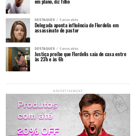
em plano, diz filho
LANÇAMENTOS
DESTAQUES
5 anos atrás
Delegada aponta influência de Flordelis em
assassinato de pastor
DESTAQUES
5 anos atrás
Justiça proíbe que Flordelis saia de casa entre
às 23h e às 6h
ADVERTISEMENT