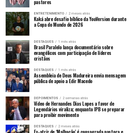
pastores
ENTRETENIMENTO
2 meses atrás
Kaká abre desafio bíblico da YouVersion durante
a Copa do Mundo de 2026
DESTAQUES
1 mês atrás
Brasil Paralelo lança documentário sobre
evangélicos com participação de líderes
cristãos
DESTAQUES
1 mês atrás
Assembleia de Deus Madureira envia mensagem
pública de apoio a Edir Macedo
DEPOIMENTOS
2 semanas atrás
Vídeo de Hernandes Dias Lopes a favor de
Legendários viraliza; enquanto IPB se preparar
para proibir movimento
DESTAQUES
2 meses atrás
Ex-atriz de ‘Malhação’ é consagrada pastora e