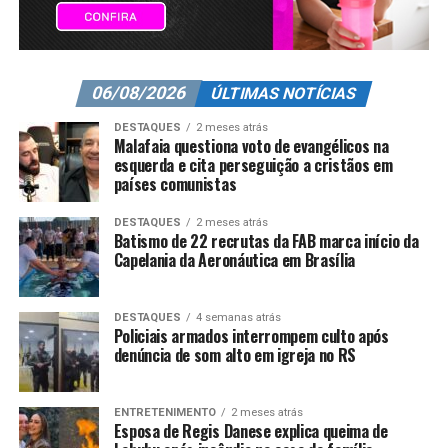
06/08/2026
ÚLTIMAS NOTÍCIAS
DESTAQUES
2 meses atrás
Malafaia questiona voto de evangélicos na
esquerda e cita perseguição a cristãos em
países comunistas
DESTAQUES
2 meses atrás
Batismo de 22 recrutas da FAB marca início da
Capelania da Aeronáutica em Brasília
DESTAQUES
4 semanas atrás
Policiais armados interrompem culto após
denúncia de som alto em igreja no RS
ENTRETENIMENTO
2 meses atrás
Esposa de Regis Danese explica queima de