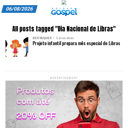
06/08/2026
A EXIBIR GOSPEL
All posts tagged "Dia Nacional de Libras"
ANUNCIE CONOSCO
DESTAQUES
5 anos atrás
Projeto infantil prepara mês especial de Libras
ASSINE
CARRINHO
EDITORIAL
ADVERTISEMENT
ENTREVISTAS
EXPEDIENTE
FINALIZAR COMPRA
HOME