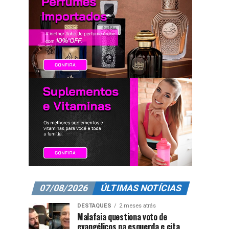
07/08/2026
ÚLTIMAS NOTÍCIAS
DESTAQUES
2 meses atrás
Malafaia questiona voto de
evangélicos na esquerda e cita