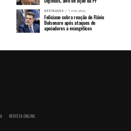
Digimais, alvo de ação da PF
DESTAQUES
1 mês atrás
Feliciano cobra reação de Flávio
Bolsonaro após ataques de
apoiadores a evangélicos
IA
REVISTA ONLINE