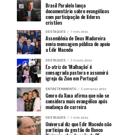
Brasil Paralelo lança
documentário sobre evangélicos
com participação de líderes
cristãos
DESTAQUES
1 mês atrás
Assembleia de Deus Madureira
envia mensagem pública de apoio
a Edir Macedo
DESTAQUES
2 meses atrás
Ex-atriz de ‘Malhação’ é
consagrada pastora e assumirá
igreja da Zion em Portugal
ENTRETENIMENTO
2 semanas atrás
Genro da Xuxa afirma que não se
considera mais evangélico após
mudança de carreira
DESTAQUES
1 mês atrás
Universal diz que Edir Macedo não
participa da gestão do Banco