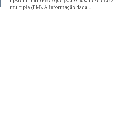
Epstein-Barr (EBV) que pode causar esclerose
múltipla (EM). A informação dada...