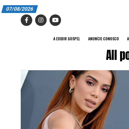
07/08/2026
A EXIBIR GOSPEL
ANUNCIE CONOSCO
A EXIBIR GOSPEL
ANUNCIE CONOSCO
A
ASSINE
All 
CARRINHO
EDITORIAL
ENTREVISTAS
EXPEDIENTE
FINALIZAR COMPRA
HOME