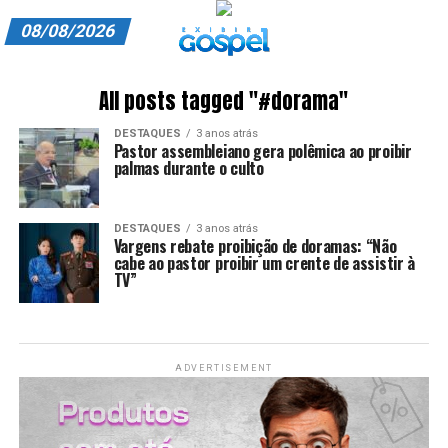
08/08/2026
A EXIBIR GOSPEL
All posts tagged "#dorama"
ANUNCIE CONOSCO
DESTAQUES
3 anos atrás
Pastor assembleiano gera polêmica ao proibir
ASSINE
palmas durante o culto
CARRINHO
DESTAQUES
3 anos atrás
Vargens rebate proibição de doramas: “Não
EDITORIAL
cabe ao pastor proibir um crente de assistir à
TV”
ENTREVISTAS
EXPEDIENTE
ADVERTISEMENT
FINALIZAR COMPRA
HOME