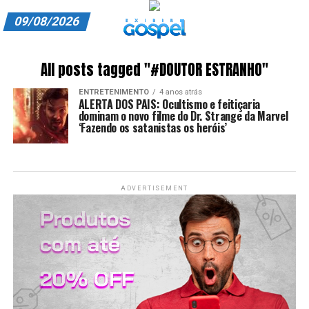
09/08/2026
A EXIBIR GOSPEL
All posts tagged "#DOUTOR ESTRANHO"
ANUNCIE CONOSCO
ENTRETENIMENTO
4 anos atrás
ALERTA DOS PAIS: Ocultismo e feitiçaria
ASSINE
dominam o novo filme do Dr. Strange da Marvel
‘Fazendo os satanistas os heróis’
CARRINHO
EDITORIAL
ADVERTISEMENT
ENTREVISTAS
EXPEDIENTE
FINALIZAR COMPRA
HOME