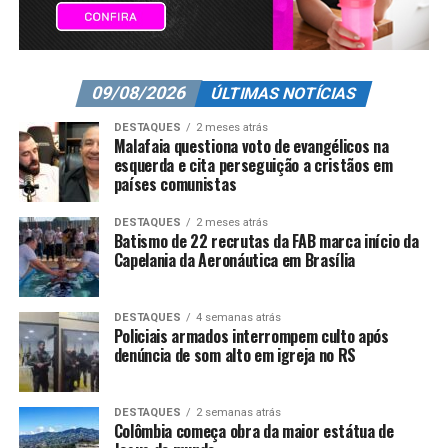
09/08/2026
ÚLTIMAS NOTÍCIAS
DESTAQUES
2 meses atrás
Malafaia questiona voto de evangélicos na
esquerda e cita perseguição a cristãos em
países comunistas
DESTAQUES
2 meses atrás
Batismo de 22 recrutas da FAB marca início da
Capelania da Aeronáutica em Brasília
DESTAQUES
4 semanas atrás
Policiais armados interrompem culto após
denúncia de som alto em igreja no RS
DESTAQUES
2 semanas atrás
Colômbia começa obra da maior estátua de