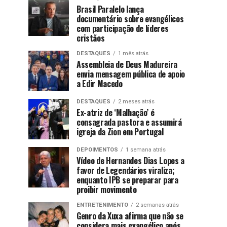
Brasil Paralelo lança
documentário sobre evangélicos
com participação de líderes
cristãos
DESTAQUES
1 mês atrás
Assembleia de Deus Madureira
envia mensagem pública de apoio
a Edir Macedo
DESTAQUES
2 meses atrás
Ex-atriz de ‘Malhação’ é
consagrada pastora e assumirá
igreja da Zion em Portugal
DEPOIMENTOS
1 semana atrás
Vídeo de Hernandes Dias Lopes a
favor de Legendários viraliza;
enquanto IPB se preparar para
proibir movimento
ENTRETENIMENTO
2 semanas atrás
Genro da Xuxa afirma que não se
considera mais evangélico após