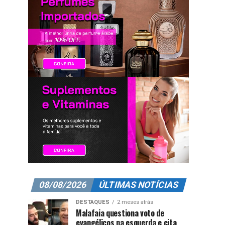
08/08/2026
ÚLTIMAS NOTÍCIAS
DESTAQUES
2 meses atrás
Malafaia questiona voto de
evangélicos na esquerda e cita