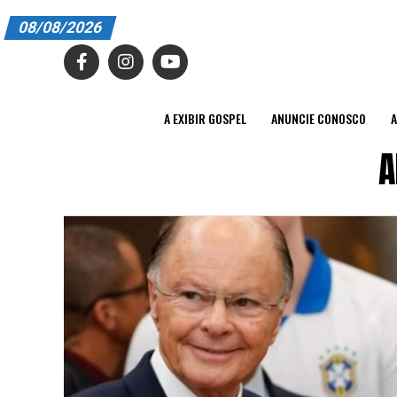
08/08/2026
A EXIBIR GOSPEL
ANUNCIE CONOSCO
A EXIBIR GOSPEL
ANUNCIE CONOSCO
A
ASSINE
A
CARRINHO
EDITORIAL
ENTREVISTAS
EXPEDIENTE
FINALIZAR COMPRA
HOME