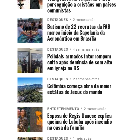
perseguição a cristãos em países
comunistas
DESTAQUES
2 meses atrás
Batismo de 22 recrutas da FAB
marca início da Capelania da
Aeronáutica em Brasília
DESTAQUES
4 semanas atrás
Policiais armados interrompem
culto após denúncia de som alto
em igreja no RS
DESTAQUES
2 semanas atrás
Colômbia começa obra da maior
estátua de Jesus do mundo
ENTRETENIMENTO
2 meses atrás
Esposa de Regis Danese explica
queima de Labubu após incêndio
na casa da família
DESTAQUES
1 mês atrás