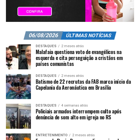
06/08/2026
ÚLTIMAS NOTÍCIAS
DESTAQUES
2 meses atrás
Malafaia questiona voto de evangélicos na
esquerda e cita perseguição a cristãos em
países comunistas
DESTAQUES
2 meses atrás
Batismo de 22 recrutas da FAB marca início da
Capelania da Aeronáutica em Brasília
DESTAQUES
4 semanas atrás
Policiais armados interrompem culto após
denúncia de som alto em igreja no RS
ENTRETENIMENTO
2 meses atrás