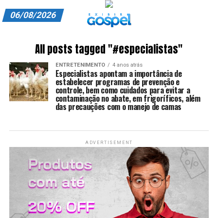
06/08/2026
A EXIBIR GOSPEL
All posts tagged "#especialistas"
ANUNCIE CONOSCO
ENTRETENIMENTO
4 anos atrás
Especialistas apontam a importância de
ASSINE
estabelecer programas de prevenção e
controle, bem como cuidados para evitar a
contaminação no abate, em frigoríficos, além
CARRINHO
das precauções com o manejo de camas
EDITORIAL
ENTREVISTAS
ADVERTISEMENT
EXPEDIENTE
FINALIZAR COMPRA
HOME