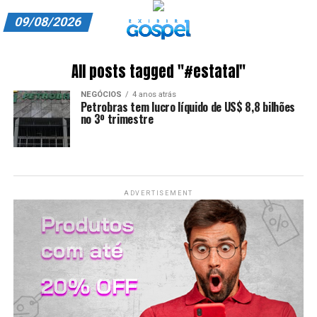
09/08/2026
A EXIBIR GOSPEL
All posts tagged "#estatal"
ANUNCIE CONOSCO
NEGÓCIOS
4 anos atrás
Petrobras tem lucro líquido de US$ 8,8 bilhões
ASSINE
no 3º trimestre
CARRINHO
EDITORIAL
ADVERTISEMENT
ENTREVISTAS
EXPEDIENTE
FINALIZAR COMPRA
HOME