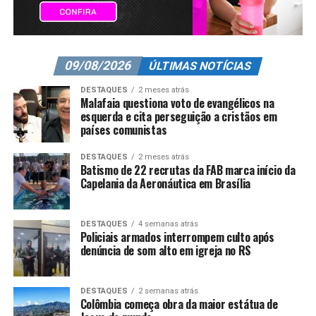
09/08/2026
ÚLTIMAS NOTÍCIAS
DESTAQUES
2 meses atrás
Malafaia questiona voto de evangélicos na
esquerda e cita perseguição a cristãos em
países comunistas
DESTAQUES
2 meses atrás
Batismo de 22 recrutas da FAB marca início da
Capelania da Aeronáutica em Brasília
DESTAQUES
4 semanas atrás
Policiais armados interrompem culto após
denúncia de som alto em igreja no RS
DESTAQUES
2 semanas atrás
Colômbia começa obra da maior estátua de