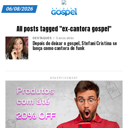
06/08/2026
A EXIBIR GOSPEL
All posts tagged "ex-cantora gospel"
ANUNCIE CONOSCO
DESTAQUES
5 anos atrás
Depois de deixar o gospel, Stefani Cristina se
ASSINE
lança como cantora de funk
CARRINHO
EDITORIAL
ADVERTISEMENT
ENTREVISTAS
EXPEDIENTE
FINALIZAR COMPRA
HOME