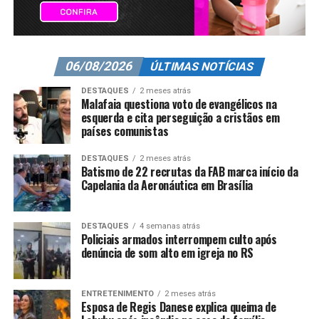
06/08/2026
ÚLTIMAS NOTÍCIAS
DESTAQUES
2 meses atrás
Malafaia questiona voto de evangélicos na
esquerda e cita perseguição a cristãos em
países comunistas
DESTAQUES
2 meses atrás
Batismo de 22 recrutas da FAB marca início da
Capelania da Aeronáutica em Brasília
DESTAQUES
4 semanas atrás
Policiais armados interrompem culto após
denúncia de som alto em igreja no RS
ENTRETENIMENTO
2 meses atrás
Esposa de Regis Danese explica queima de