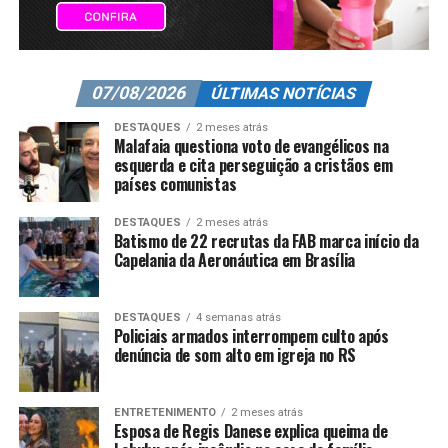
07/08/2026
ÚLTIMAS NOTÍCIAS
DESTAQUES
2 meses atrás
Malafaia questiona voto de evangélicos na
esquerda e cita perseguição a cristãos em
países comunistas
DESTAQUES
2 meses atrás
Batismo de 22 recrutas da FAB marca início da
Capelania da Aeronáutica em Brasília
DESTAQUES
4 semanas atrás
Policiais armados interrompem culto após
denúncia de som alto em igreja no RS
ENTRETENIMENTO
2 meses atrás
Esposa de Regis Danese explica queima de