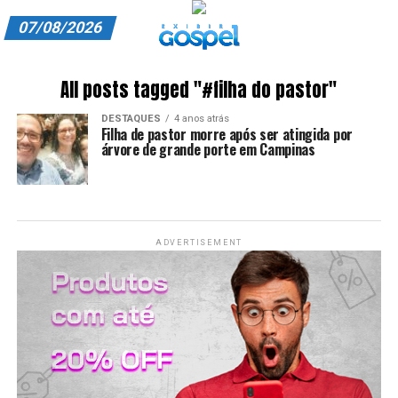
07/08/2026
A EXIBIR GOSPEL
All posts tagged "#filha do pastor"
ANUNCIE CONOSCO
DESTAQUES
4 anos atrás
Filha de pastor morre após ser atingida por
ASSINE
árvore de grande porte em Campinas
CARRINHO
EDITORIAL
ADVERTISEMENT
ENTREVISTAS
EXPEDIENTE
FINALIZAR COMPRA
HOME