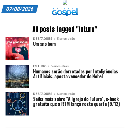
07/08/2026
A EXIBIR GOSPEL
All posts tagged "futuro"
ANUNCIE CONOSCO
DESTAQUES
5 anos atrás
Um ano bom
ASSINE
CARRINHO
ESTUDO
5 anos atrás
Humanos serão derrotados por Inteligências
EDITORIAL
Artificiais, aposta vencedor do Nobel
ENTREVISTAS
DESTAQUES
6 anos atrás
EXPEDIENTE
Saiba mais sobre “A Igreja do Futuro”, e-book
gratuito que a RTM lança nesta quarta (9/12)
FINALIZAR COMPRA
HOME