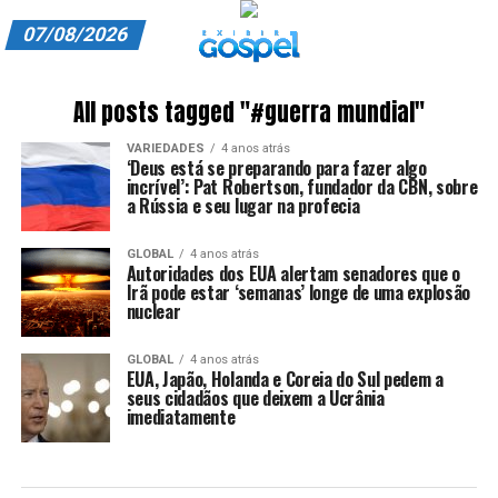
07/08/2026
A EXIBIR GOSPEL
All posts tagged "#guerra mundial"
ANUNCIE CONOSCO
VARIEDADES
4 anos atrás
‘Deus está se preparando para fazer algo
ASSINE
incrível’: Pat Robertson, fundador da CBN, sobre
a Rússia e seu lugar na profecia
CARRINHO
GLOBAL
4 anos atrás
Autoridades dos EUA alertam senadores que o
EDITORIAL
Irã pode estar ‘semanas’ longe de uma explosão
nuclear
ENTREVISTAS
GLOBAL
4 anos atrás
EXPEDIENTE
EUA, Japão, Holanda e Coreia do Sul pedem a
seus cidadãos que deixem a Ucrânia
imediatamente
FINALIZAR COMPRA
HOME