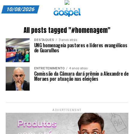
10/08/2026
A EXIBIR GOSPEL
All posts tagged "#homenagem"
ANUNCIE CONOSCO
DESTAQUES
3 anos atrás
UNG homenageia pastores e líderes evangélicos
ASSINE
de Guarulhos
CARRINHO
ENTRETENIMENTO
4 anos atrás
Comissão da Câmara dará prêmio a Alexandre de
EDITORIAL
Moraes por atuação nas eleições
ENTREVISTAS
EXPEDIENTE
ADVERTISEMENT
FINALIZAR COMPRA
HOME