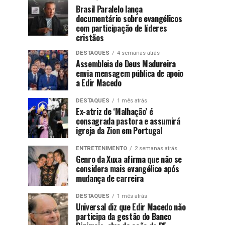
Brasil Paralelo lança
documentário sobre evangélicos
com participação de líderes
cristãos
DESTAQUES
4 semanas atrás
Assembleia de Deus Madureira
envia mensagem pública de apoio
a Edir Macedo
DESTAQUES
1 mês atrás
Ex-atriz de ‘Malhação’ é
consagrada pastora e assumirá
igreja da Zion em Portugal
ENTRETENIMENTO
2 semanas atrás
Genro da Xuxa afirma que não se
considera mais evangélico após
mudança de carreira
DESTAQUES
1 mês atrás
Universal diz que Edir Macedo não
participa da gestão do Banco