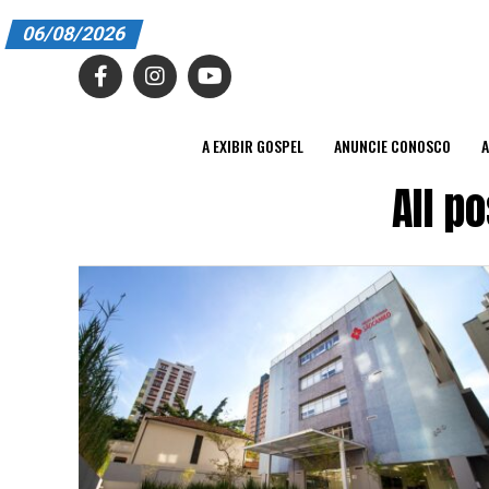
06/08/2026
A EXIBIR GOSPEL
ANUNCIE CONOSCO
A EXIBIR GOSPEL
ANUNCIE CONOSCO
A
ASSINE
All p
CARRINHO
EDITORIAL
ENTREVISTAS
EXPEDIENTE
FINALIZAR COMPRA
HOME