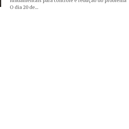
fundamentais para controle e redução do problema
O dia 20 de...