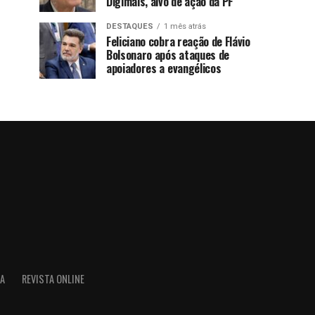
Digimais, alvo de ação da PF
DESTAQUES
1 mês atrás
Feliciano cobra reação de Flávio
Bolsonaro após ataques de
apoiadores a evangélicos
IA
REVISTA ONLINE