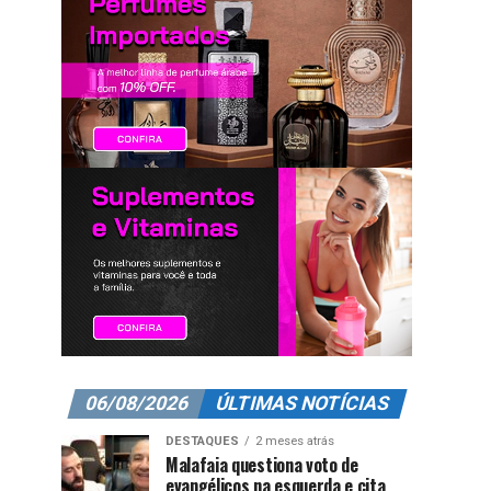
06/08/2026
ÚLTIMAS NOTÍCIAS
DESTAQUES
2 meses atrás
Malafaia questiona voto de
evangélicos na esquerda e cita