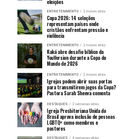
eleições
ENTRETENIMENTO
2 meses atrás
Copa 2026: 14 seleções
representam países onde
cristãos enfrentam pressão e
violência
ENTRETENIMENTO
2 meses atrás
Kaká abre desafio bíblico da
YouVersion durante a Copa do
Mundo de 2026
ENTRETENIMENTO
2 meses atrás
Igrejas podem abrir suas portas
para transmitirem jogos da Copa?
Pastora Sarah Sheeva comenta
DESTAQUES
2 semanas atrás
Igreja Presbiteriana Unida do
Brasil aprova inclusão de pessoas
LGBTQ+ como membros e
pastores
DESTAQUES
4 semanas atrás