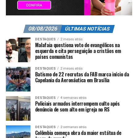
08/08/2026
ÚLTIMAS NOTÍCIAS
DESTAQUES
2 meses atrás
Malafaia questiona voto de evangélicos na
esquerda e cita perseguição a cristãos em
países comunistas
DESTAQUES
2 meses atrás
Batismo de 22 recrutas da FAB marca início da
Capelania da Aeronáutica em Brasília
DESTAQUES
4 semanas atrás
Policiais armados interrompem culto após
denúncia de som alto em igreja no RS
DESTAQUES
2 semanas atrás
Colômbia começa obra da maior estátua de