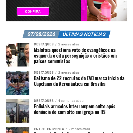
07/08/2026
ÚLTIMAS NOTÍCIAS
DESTAQUES
2 meses atrás
Malafaia questiona voto de evangélicos na
esquerda e cita perseguição a cristãos em
países comunistas
DESTAQUES
2 meses atrás
Batismo de 22 recrutas da FAB marca início da
Capelania da Aeronáutica em Brasília
DESTAQUES
4 semanas atrás
Policiais armados interrompem culto após
denúncia de som alto em igreja no RS
ENTRETENIMENTO
2 meses atrás