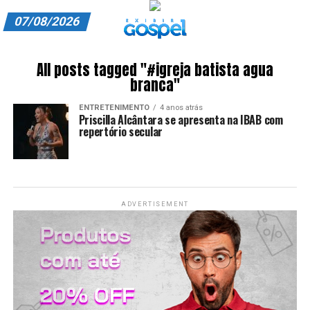
07/08/2026
A EXIBIR GOSPEL
All posts tagged "#igreja batista agua
branca"
ANUNCIE CONOSCO
ENTRETENIMENTO
4 anos atrás
ASSINE
Priscilla Alcântara se apresenta na IBAB com
repertório secular
CARRINHO
EDITORIAL
ENTREVISTAS
ADVERTISEMENT
EXPEDIENTE
FINALIZAR COMPRA
HOME