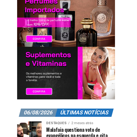
06/08/2026
ÚLTIMAS NOTÍCIAS
DESTAQUES
2 meses atrás
Malafaia questiona voto de
evangélicos na esquerda e cita