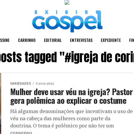
SSINE
CARRINHO
EDITORIAL
ENTREVISTAS
EXPEDIENTE
FI
posts tagged "#igreja de cor
VARIEDADES
4 anos atrás
Mulher deve usar véu na igreja? Pastor
gera polêmica ao explicar o costume
Há algumas denominações que incentivam o uso de
véu na cabeça das mulheres como parte da
doutrina. O tema é polêmico por não ter um
consenso...