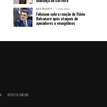
mudança de carreira
DESTAQUES
1 mês atrás
Feliciano cobra reação de Flávio
Bolsonaro após ataques de
apoiadores a evangélicos
IA
REVISTA ONLINE