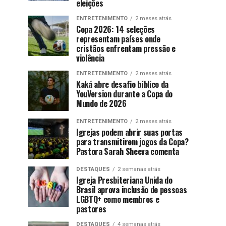
eleições
ENTRETENIMENTO
2 meses atrás
Copa 2026: 14 seleções
representam países onde
cristãos enfrentam pressão e
violência
ENTRETENIMENTO
2 meses atrás
Kaká abre desafio bíblico da
YouVersion durante a Copa do
Mundo de 2026
ENTRETENIMENTO
2 meses atrás
Igrejas podem abrir suas portas
para transmitirem jogos da Copa?
Pastora Sarah Sheeva comenta
DESTAQUES
2 semanas atrás
Igreja Presbiteriana Unida do
Brasil aprova inclusão de pessoas
LGBTQ+ como membros e
pastores
DESTAQUES
4 semanas atrás