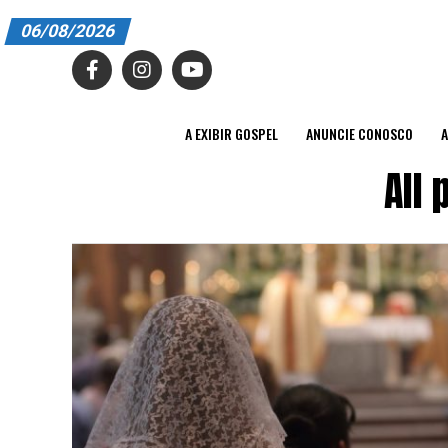
06/08/2026
A EXIBIR GOSPEL
ANUNCIE CONOSCO
A EXIBIR GOSPEL
ANUNCIE CONOSCO
A
ASSINE
All 
CARRINHO
EDITORIAL
ENTREVISTAS
EXPEDIENTE
FINALIZAR COMPRA
HOME