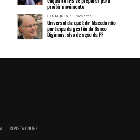
enquanto IPB se preparar para
proibir movimento
DESTAQUES
1 mês atrás
Universal diz que Edir Macedo não
participa da gestão do Banco
Digimais, alvo de ação da PF
IA
REVISTA ONLINE