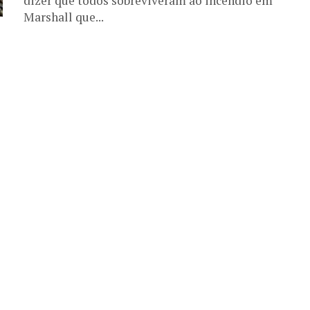
dizer que todos sobreviveram ao incêndio em
Marshall que...