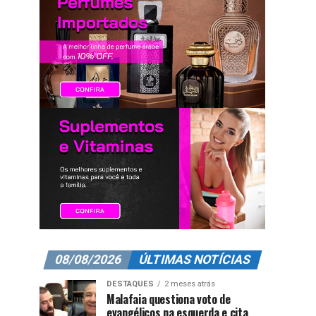
08/08/2026
ÚLTIMAS NOTÍCIAS
DESTAQUES
2 meses atrás
Malafaia questiona voto de
evangélicos na esquerda e cita