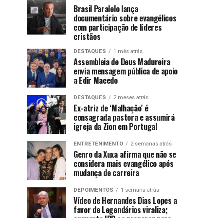
Brasil Paralelo lança
documentário sobre evangélicos
com participação de líderes
cristãos
DESTAQUES
1 mês atrás
Assembleia de Deus Madureira
envia mensagem pública de apoio
a Edir Macedo
DESTAQUES
2 meses atrás
Ex-atriz de ‘Malhação’ é
consagrada pastora e assumirá
igreja da Zion em Portugal
ENTRETENIMENTO
2 semanas atrás
Genro da Xuxa afirma que não se
considera mais evangélico após
mudança de carreira
DEPOIMENTOS
1 semana atrás
Vídeo de Hernandes Dias Lopes a
favor de Legendários viraliza;