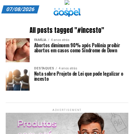
07/08/2026
A EXIBIR GOSPEL
All posts tagged "#incesto"
ANUNCIE CONOSCO
FAMÍLIA
4 anos atrás
Abortos diminuem 90% após Polônia proibir
ASSINE
abortos em casos como Síndrome de Down
CARRINHO
DESTAQUES
4 anos atrás
Nota sobre Projeto de Lei que pode legalizar o
EDITORIAL
incesto
ENTREVISTAS
EXPEDIENTE
ADVERTISEMENT
FINALIZAR COMPRA
HOME