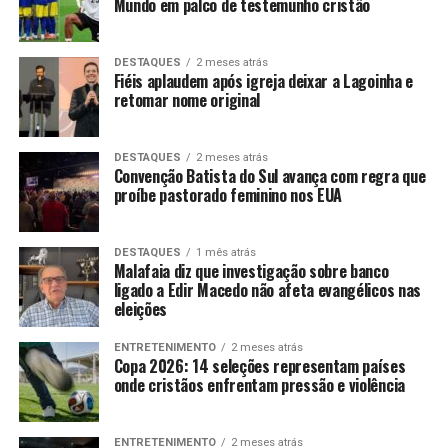
Mundo em palco de testemunho cristão
DESTAQUES
2 meses atrás
Fiéis aplaudem após igreja deixar a Lagoinha e
retomar nome original
DESTAQUES
2 meses atrás
Convenção Batista do Sul avança com regra que
proíbe pastorado feminino nos EUA
DESTAQUES
1 mês atrás
Malafaia diz que investigação sobre banco
ligado a Edir Macedo não afeta evangélicos nas
eleições
ENTRETENIMENTO
2 meses atrás
Copa 2026: 14 seleções representam países
onde cristãos enfrentam pressão e violência
ENTRETENIMENTO
2 meses atrás