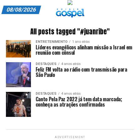
08/08/2026
A EXIBIR GOSPEL
All posts tagged "#juanribe"
ANUNCIE CONOSCO
ENTRETENIMENTO
1 ano atrás
Líderes evangélicos alinham missão a Israel em
ASSINE
reunião com cônsul
DESTAQUES
4 anos atrás
CARRINHO
Feliz FM volta ao rádio com transmissão para
São Paulo
EDITORIAL
ENTREVISTAS
DESTAQUES
4 anos atrás
Canto Pela Paz 2022 já tem data marcada;
conheça as atrações confirmadas
EXPEDIENTE
FINALIZAR COMPRA
HOME
ADVERTISEMENT