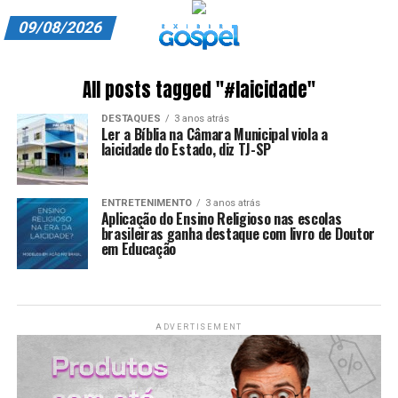
09/08/2026
A EXIBIR GOSPEL
All posts tagged "#laicidade"
ANUNCIE CONOSCO
DESTAQUES
3 anos atrás
Ler a Bíblia na Câmara Municipal viola a
ASSINE
laicidade do Estado, diz TJ-SP
CARRINHO
ENTRETENIMENTO
3 anos atrás
Aplicação do Ensino Religioso nas escolas
EDITORIAL
brasileiras ganha destaque com livro de Doutor
em Educação
ENTREVISTAS
EXPEDIENTE
ADVERTISEMENT
FINALIZAR COMPRA
HOME