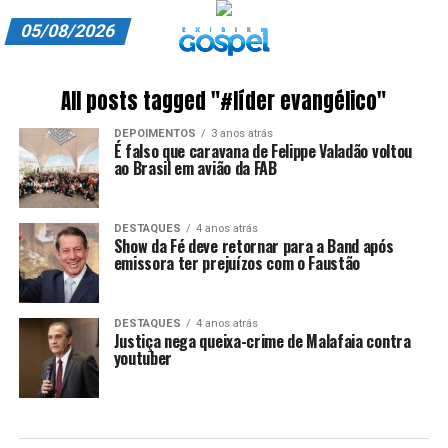
05/08/2026
A EXIBIR GOSPEL
All posts tagged "#líder evangélico"
ANUNCIE CONOSCO
DEPOIMENTOS
3 anos atrás
É falso que caravana de Felippe Valadão voltou
ASSINE
ao Brasil em avião da FAB
CARRINHO
DESTAQUES
4 anos atrás
Show da Fé deve retornar para a Band após
EDITORIAL
emissora ter prejuízos com o Faustão
ENTREVISTAS
DESTAQUES
4 anos atrás
EXPEDIENTE
Justiça nega queixa-crime de Malafaia contra
youtuber
FINALIZAR COMPRA
HOME