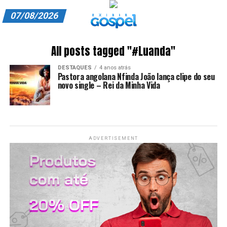
07/08/2026
A EXIBIR GOSPEL
All posts tagged "#Luanda"
ANUNCIE CONOSCO
DESTAQUES
4 anos atrás
Pastora angolana Nfinda João lança clipe do seu
ASSINE
novo single – Rei da Minha Vida
CARRINHO
EDITORIAL
ADVERTISEMENT
ENTREVISTAS
EXPEDIENTE
FINALIZAR COMPRA
HOME