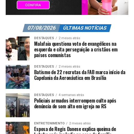
07/08/2026
ÚLTIMAS NOTÍCIAS
DESTAQUES
2 meses atrás
Malafaia questiona voto de evangélicos na
esquerda e cita perseguição a cristãos em
países comunistas
DESTAQUES
2 meses atrás
Batismo de 22 recrutas da FAB marca início da
Capelania da Aeronáutica em Brasília
DESTAQUES
4 semanas atrás
Policiais armados interrompem culto após
denúncia de som alto em igreja no RS
ENTRETENIMENTO
2 meses atrás
Esposa de Regis Danese explica queima de