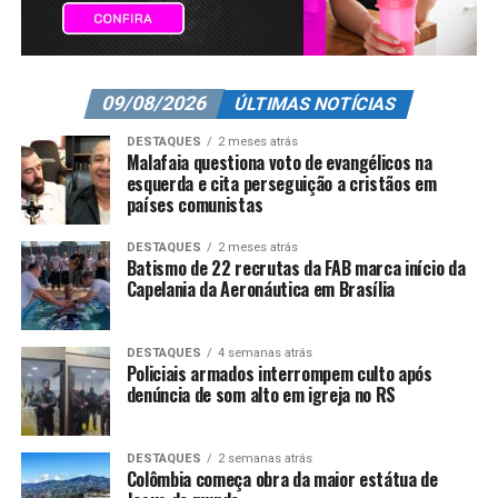
09/08/2026
ÚLTIMAS NOTÍCIAS
DESTAQUES
2 meses atrás
Malafaia questiona voto de evangélicos na
esquerda e cita perseguição a cristãos em
países comunistas
DESTAQUES
2 meses atrás
Batismo de 22 recrutas da FAB marca início da
Capelania da Aeronáutica em Brasília
DESTAQUES
4 semanas atrás
Policiais armados interrompem culto após
denúncia de som alto em igreja no RS
DESTAQUES
2 semanas atrás
Colômbia começa obra da maior estátua de