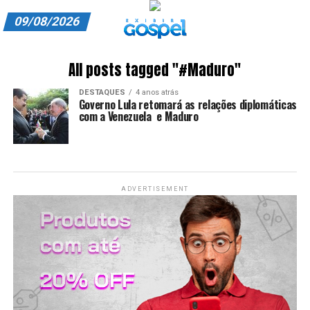
09/08/2026
A EXIBIR GOSPEL
All posts tagged "#Maduro"
ANUNCIE CONOSCO
DESTAQUES
4 anos atrás
Governo Lula retomará as relações diplomáticas
ASSINE
com a Venezuela e Maduro
CARRINHO
EDITORIAL
ADVERTISEMENT
ENTREVISTAS
EXPEDIENTE
FINALIZAR COMPRA
HOME