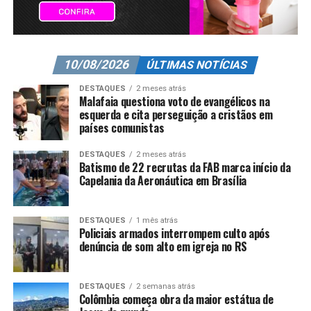
10/08/2026
ÚLTIMAS NOTÍCIAS
DESTAQUES
2 meses atrás
Malafaia questiona voto de evangélicos na
esquerda e cita perseguição a cristãos em
países comunistas
DESTAQUES
2 meses atrás
Batismo de 22 recrutas da FAB marca início da
Capelania da Aeronáutica em Brasília
DESTAQUES
1 mês atrás
Policiais armados interrompem culto após
denúncia de som alto em igreja no RS
DESTAQUES
2 semanas atrás
Colômbia começa obra da maior estátua de