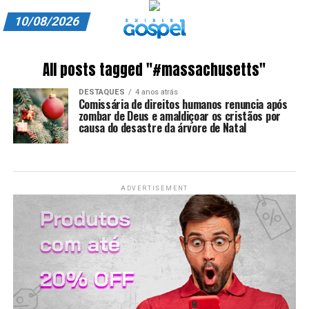
10/08/2026
A EXIBIR GOSPEL
All posts tagged "#massachusetts"
ANUNCIE CONOSCO
DESTAQUES
4 anos atrás
Comissária de direitos humanos renuncia após
ASSINE
zombar de Deus e amaldiçoar os cristãos por
causa do desastre da árvore de Natal
CARRINHO
EDITORIAL
ADVERTISEMENT
ENTREVISTAS
EXPEDIENTE
FINALIZAR COMPRA
HOME