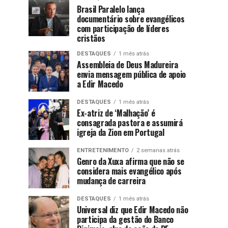
Brasil Paralelo lança
documentário sobre evangélicos
com participação de líderes
cristãos
DESTAQUES
1 mês atrás
Assembleia de Deus Madureira
envia mensagem pública de apoio
a Edir Macedo
DESTAQUES
1 mês atrás
Ex-atriz de ‘Malhação’ é
consagrada pastora e assumirá
igreja da Zion em Portugal
ENTRETENIMENTO
2 semanas atrás
Genro da Xuxa afirma que não se
considera mais evangélico após
mudança de carreira
DESTAQUES
1 mês atrás
Universal diz que Edir Macedo não
participa da gestão do Banco