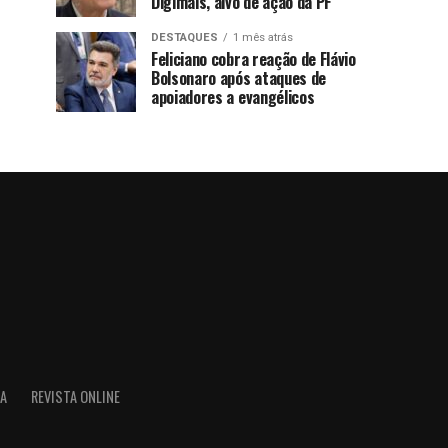
Digimais, alvo de ação da PF
DESTAQUES
1 mês atrás
Feliciano cobra reação de Flávio
Bolsonaro após ataques de
apoiadores a evangélicos
IA
REVISTA ONLINE