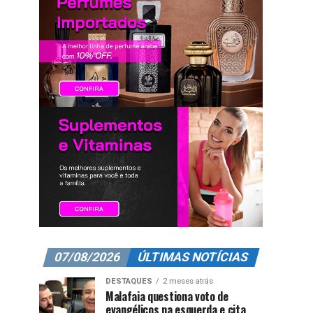
07/08/2026
ÚLTIMAS NOTÍCIAS
DESTAQUES
2 meses atrás
Malafaia questiona voto de
evangélicos na esquerda e cita