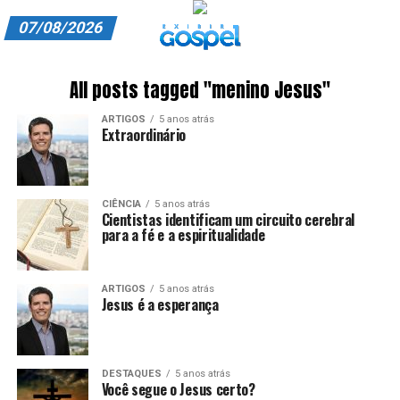
07/08/2026
A EXIBIR GOSPEL
All posts tagged "menino Jesus"
ANUNCIE CONOSCO
ARTIGOS
5 anos atrás
Extraordinário
ASSINE
CARRINHO
CIÊNCIA
5 anos atrás
Cientistas identificam um circuito cerebral
EDITORIAL
para a fé e a espiritualidade
ENTREVISTAS
ARTIGOS
5 anos atrás
EXPEDIENTE
Jesus é a esperança
FINALIZAR COMPRA
DESTAQUES
5 anos atrás
HOME
Você segue o Jesus certo?