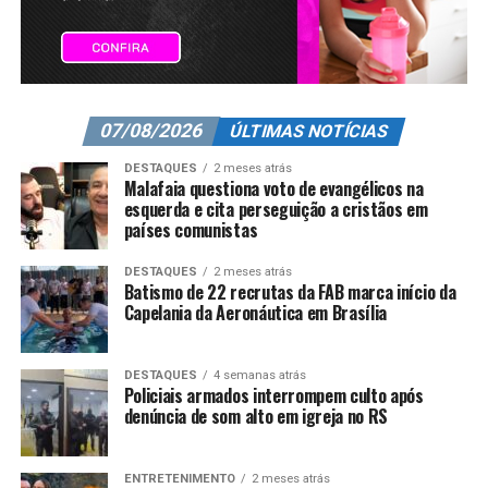
07/08/2026
ÚLTIMAS NOTÍCIAS
DESTAQUES
2 meses atrás
Malafaia questiona voto de evangélicos na
esquerda e cita perseguição a cristãos em
países comunistas
DESTAQUES
2 meses atrás
Batismo de 22 recrutas da FAB marca início da
Capelania da Aeronáutica em Brasília
DESTAQUES
4 semanas atrás
Policiais armados interrompem culto após
denúncia de som alto em igreja no RS
ENTRETENIMENTO
2 meses atrás