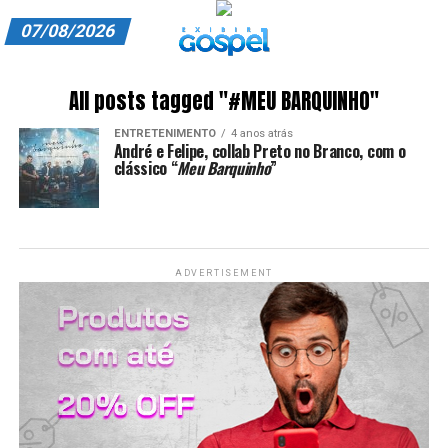
07/08/2026
A EXIBIR GOSPEL
All posts tagged "#MEU BARQUINHO"
ANUNCIE CONOSCO
ENTRETENIMENTO
4 anos atrás
André e Felipe, collab Preto no Branco, com o
ASSINE
clássico “
Meu Barquinho
”
CARRINHO
EDITORIAL
ADVERTISEMENT
ENTREVISTAS
EXPEDIENTE
FINALIZAR COMPRA
HOME