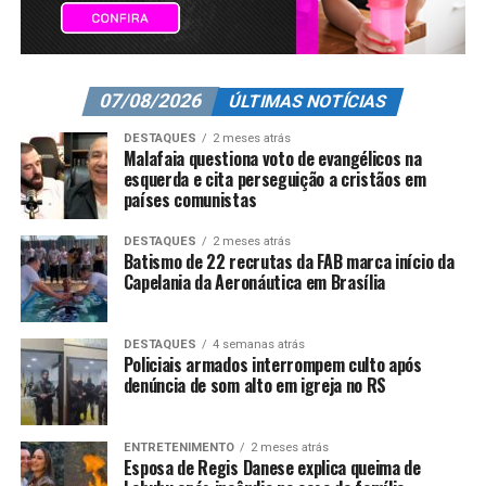
07/08/2026
ÚLTIMAS NOTÍCIAS
DESTAQUES
2 meses atrás
Malafaia questiona voto de evangélicos na
esquerda e cita perseguição a cristãos em
países comunistas
DESTAQUES
2 meses atrás
Batismo de 22 recrutas da FAB marca início da
Capelania da Aeronáutica em Brasília
DESTAQUES
4 semanas atrás
Policiais armados interrompem culto após
denúncia de som alto em igreja no RS
ENTRETENIMENTO
2 meses atrás
Esposa de Regis Danese explica queima de