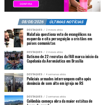
08/08/2026
ÚLTIMAS NOTÍCIAS
DESTAQUES
2 meses atrás
Malafaia questiona voto de evangélicos na
esquerda e cita perseguição a cristãos em
países comunistas
DESTAQUES
2 meses atrás
Batismo de 22 recrutas da FAB marca início da
Capelania da Aeronáutica em Brasília
DESTAQUES
4 semanas atrás
Policiais armados interrompem culto após
denúncia de som alto em igreja no RS
DESTAQUES
2 semanas atrás
Colômbia começa obra da maior estátua de