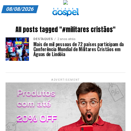
08/08/2026
A EXIBIR GOSPEL
All posts tagged "#militares cristãos"
ANUNCIE CONOSCO
DESTAQUES
2 anos atrás
Mais de mil pessoas de 72 países participam da
ASSINE
Conferência Mundial de Militares Cristãos em
Águas de Lindóia
CARRINHO
EDITORIAL
ADVERTISEMENT
ENTREVISTAS
EXPEDIENTE
FINALIZAR COMPRA
HOME