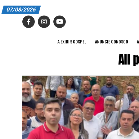
07/08/2026
A EXIBIR GOSPEL
ANUNCIE CONOSCO
A EXIBIR GOSPEL
ANUNCIE CONOSCO
A
ASSINE
All 
CARRINHO
EDITORIAL
ENTREVISTAS
EXPEDIENTE
FINALIZAR COMPRA
HOME