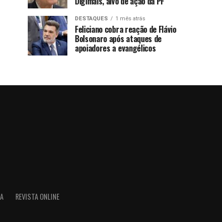
Digimais, alvo de ação da PF
DESTAQUES
1 mês atrás
Feliciano cobra reação de Flávio
Bolsonaro após ataques de
apoiadores a evangélicos
IA
REVISTA ONLINE