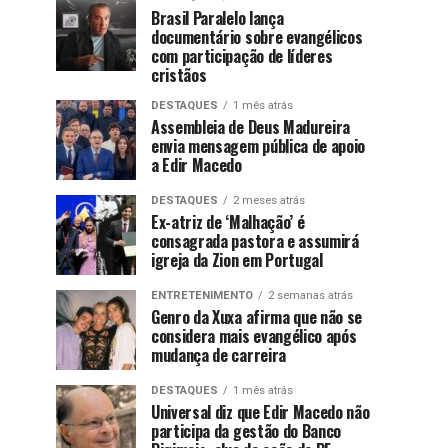
Brasil Paralelo lança
documentário sobre evangélicos
com participação de líderes
cristãos
DESTAQUES
1 mês atrás
Assembleia de Deus Madureira
envia mensagem pública de apoio
a Edir Macedo
DESTAQUES
2 meses atrás
Ex-atriz de ‘Malhação’ é
consagrada pastora e assumirá
igreja da Zion em Portugal
ENTRETENIMENTO
2 semanas atrás
Genro da Xuxa afirma que não se
considera mais evangélico após
mudança de carreira
DESTAQUES
1 mês atrás
Universal diz que Edir Macedo não
participa da gestão do Banco