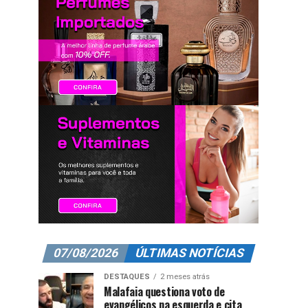
07/08/2026
ÚLTIMAS NOTÍCIAS
DESTAQUES
2 meses atrás
Malafaia questiona voto de
evangélicos na esquerda e cita