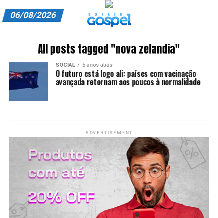
06/08/2026
A EXIBIR GOSPEL
All posts tagged "nova zelandia"
ANUNCIE CONOSCO
SOCIAL
5 anos atrás
O futuro está logo ali: países com vacinação
ASSINE
avançada retornam aos poucos à normalidade
CARRINHO
EDITORIAL
ADVERTISEMENT
ENTREVISTAS
EXPEDIENTE
FINALIZAR COMPRA
HOME