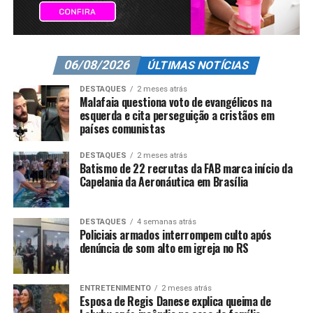
06/08/2026
ÚLTIMAS NOTÍCIAS
DESTAQUES
2 meses atrás
Malafaia questiona voto de evangélicos na
esquerda e cita perseguição a cristãos em
países comunistas
DESTAQUES
2 meses atrás
Batismo de 22 recrutas da FAB marca início da
Capelania da Aeronáutica em Brasília
DESTAQUES
4 semanas atrás
Policiais armados interrompem culto após
denúncia de som alto em igreja no RS
ENTRETENIMENTO
2 meses atrás
Esposa de Regis Danese explica queima de