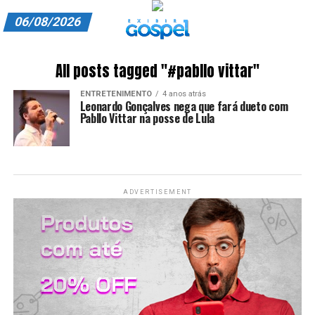
06/08/2026
A EXIBIR GOSPEL
All posts tagged "#pabllo vittar"
ANUNCIE CONOSCO
ENTRETENIMENTO
4 anos atrás
Leonardo Gonçalves nega que fará dueto com
ASSINE
Pabllo Vittar na posse de Lula
CARRINHO
EDITORIAL
ADVERTISEMENT
ENTREVISTAS
EXPEDIENTE
FINALIZAR COMPRA
HOME