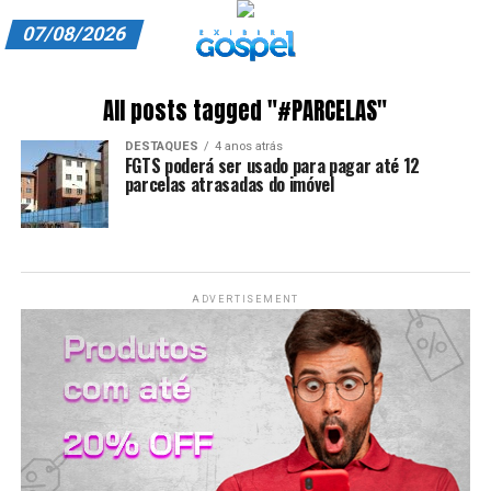
07/08/2026
A EXIBIR GOSPEL
All posts tagged "#PARCELAS"
ANUNCIE CONOSCO
DESTAQUES
4 anos atrás
FGTS poderá ser usado para pagar até 12
ASSINE
parcelas atrasadas do imóvel
CARRINHO
EDITORIAL
ADVERTISEMENT
ENTREVISTAS
EXPEDIENTE
FINALIZAR COMPRA
HOME