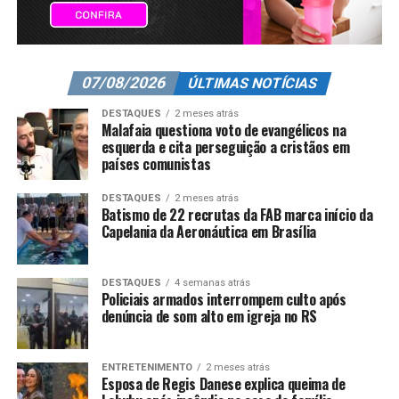
07/08/2026
ÚLTIMAS NOTÍCIAS
DESTAQUES
2 meses atrás
Malafaia questiona voto de evangélicos na
esquerda e cita perseguição a cristãos em
países comunistas
DESTAQUES
2 meses atrás
Batismo de 22 recrutas da FAB marca início da
Capelania da Aeronáutica em Brasília
DESTAQUES
4 semanas atrás
Policiais armados interrompem culto após
denúncia de som alto em igreja no RS
ENTRETENIMENTO
2 meses atrás
Esposa de Regis Danese explica queima de