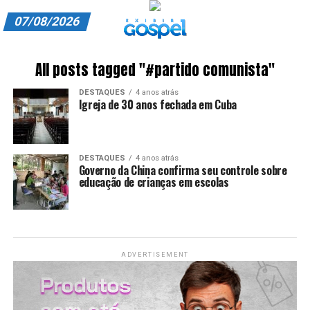
07/08/2026
A EXIBIR GOSPEL
All posts tagged "#partido comunista"
ANUNCIE CONOSCO
DESTAQUES
4 anos atrás
Igreja de 30 anos fechada em Cuba
ASSINE
CARRINHO
DESTAQUES
4 anos atrás
Governo da China confirma seu controle sobre
EDITORIAL
educação de crianças em escolas
ENTREVISTAS
EXPEDIENTE
ADVERTISEMENT
FINALIZAR COMPRA
HOME