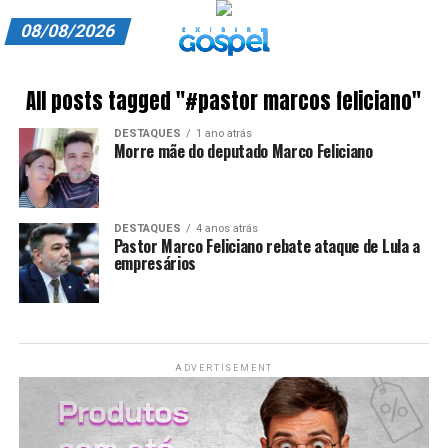
08/08/2026
A EXIBIR GOSPEL
All posts tagged "#pastor marcos feliciano"
ANUNCIE CONOSCO
DESTAQUES
1 ano atrás
Morre mãe do deputado Marco Feliciano
ASSINE
CARRINHO
DESTAQUES
4 anos atrás
Pastor Marco Feliciano rebate ataque de Lula a
EDITORIAL
empresários
ENTREVISTAS
EXPEDIENTE
ADVERTISEMENT
FINALIZAR COMPRA
HOME