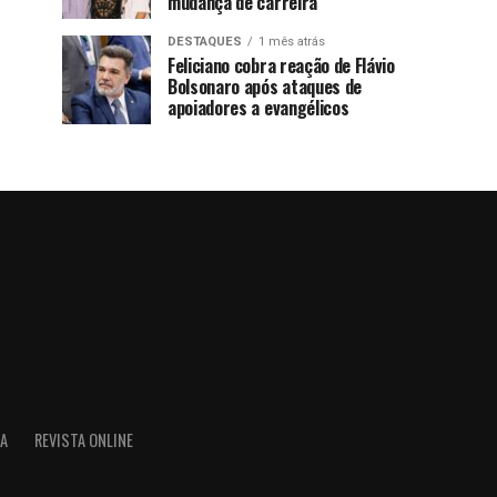
mudança de carreira
DESTAQUES
1 mês atrás
Feliciano cobra reação de Flávio
Bolsonaro após ataques de
apoiadores a evangélicos
IA
REVISTA ONLINE