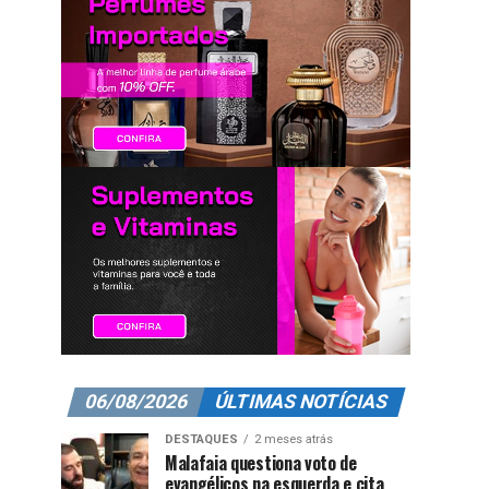
06/08/2026
ÚLTIMAS NOTÍCIAS
DESTAQUES
2 meses atrás
Malafaia questiona voto de
evangélicos na esquerda e cita