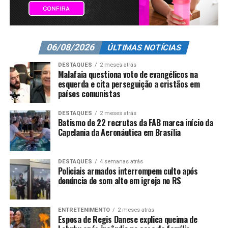
06/08/2026
ÚLTIMAS NOTÍCIAS
DESTAQUES
2 meses atrás
Malafaia questiona voto de evangélicos na
esquerda e cita perseguição a cristãos em
países comunistas
DESTAQUES
2 meses atrás
Batismo de 22 recrutas da FAB marca início da
Capelania da Aeronáutica em Brasília
DESTAQUES
4 semanas atrás
Policiais armados interrompem culto após
denúncia de som alto em igreja no RS
ENTRETENIMENTO
2 meses atrás
Esposa de Regis Danese explica queima de