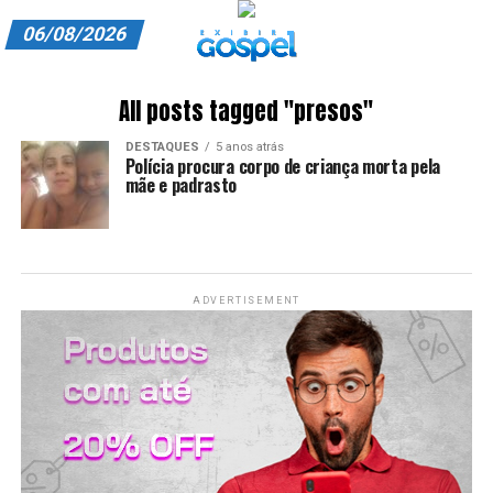
06/08/2026
A EXIBIR GOSPEL
All posts tagged "presos"
ANUNCIE CONOSCO
DESTAQUES
5 anos atrás
Polícia procura corpo de criança morta pela
ASSINE
mãe e padrasto
CARRINHO
EDITORIAL
ADVERTISEMENT
ENTREVISTAS
EXPEDIENTE
FINALIZAR COMPRA
HOME