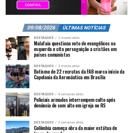
09/08/2026
ÚLTIMAS NOTÍCIAS
DESTAQUES
2 meses atrás
Malafaia questiona voto de evangélicos na
esquerda e cita perseguição a cristãos em
países comunistas
DESTAQUES
2 meses atrás
Batismo de 22 recrutas da FAB marca início da
Capelania da Aeronáutica em Brasília
DESTAQUES
4 semanas atrás
Policiais armados interrompem culto após
denúncia de som alto em igreja no RS
DESTAQUES
2 semanas atrás
Colômbia começa obra da maior estátua de