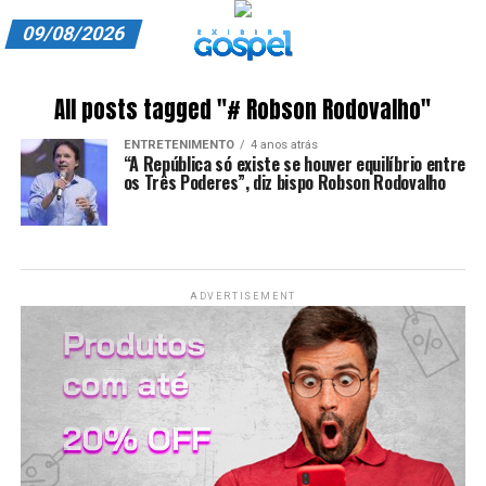
09/08/2026
A EXIBIR GOSPEL
All posts tagged "# Robson Rodovalho"
ANUNCIE CONOSCO
ENTRETENIMENTO
4 anos atrás
“A República só existe se houver equilíbrio entre
ASSINE
os Três Poderes”, diz bispo Robson Rodovalho
CARRINHO
EDITORIAL
ADVERTISEMENT
ENTREVISTAS
EXPEDIENTE
FINALIZAR COMPRA
HOME