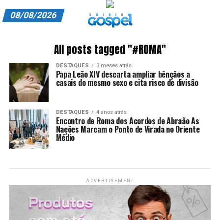
08/08/2026
A EXIBIR GOSPEL
All posts tagged "#ROMA"
ANUNCIE CONOSCO
DESTAQUES
3 meses atrás
Papa Leão XIV descarta ampliar bênçãos a
ASSINE
casais do mesmo sexo e cita risco de divisão
CARRINHO
DESTAQUES
4 anos atrás
Encontro de Roma dos Acordos de Abraão As
EDITORIAL
Nações Marcam o Ponto de Virada no Oriente
Médio
ENTREVISTAS
EXPEDIENTE
ADVERTISEMENT
FINALIZAR COMPRA
HOME