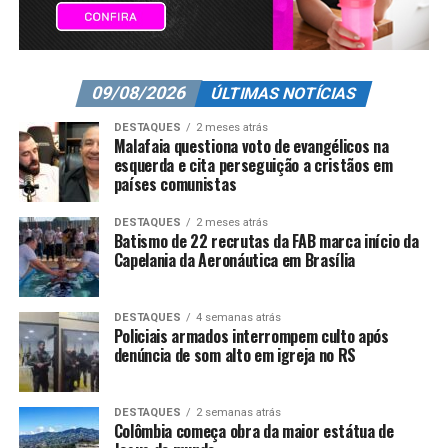
09/08/2026
ÚLTIMAS NOTÍCIAS
DESTAQUES
2 meses atrás
Malafaia questiona voto de evangélicos na
esquerda e cita perseguição a cristãos em
países comunistas
DESTAQUES
2 meses atrás
Batismo de 22 recrutas da FAB marca início da
Capelania da Aeronáutica em Brasília
DESTAQUES
4 semanas atrás
Policiais armados interrompem culto após
denúncia de som alto em igreja no RS
DESTAQUES
2 semanas atrás
Colômbia começa obra da maior estátua de