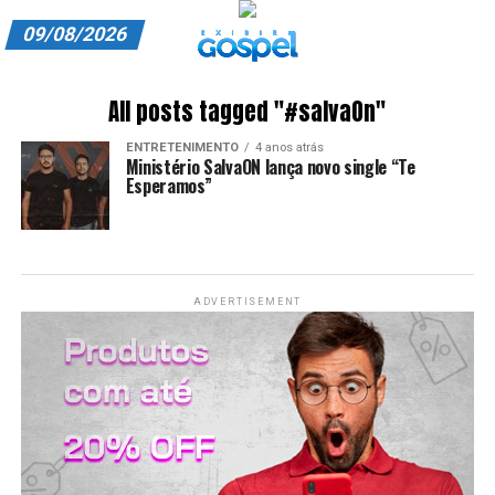
09/08/2026
A EXIBIR GOSPEL
All posts tagged "#salvaOn"
ANUNCIE CONOSCO
ENTRETENIMENTO
4 anos atrás
Ministério SalvaON lança novo single “Te
ASSINE
Esperamos”
CARRINHO
EDITORIAL
ADVERTISEMENT
ENTREVISTAS
EXPEDIENTE
FINALIZAR COMPRA
HOME