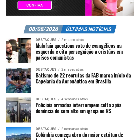
08/08/2026
ÚLTIMAS NOTÍCIAS
DESTAQUES
2 meses atrás
Malafaia questiona voto de evangélicos na
esquerda e cita perseguição a cristãos em
países comunistas
DESTAQUES
2 meses atrás
Batismo de 22 recrutas da FAB marca início da
Capelania da Aeronáutica em Brasília
DESTAQUES
4 semanas atrás
Policiais armados interrompem culto após
denúncia de som alto em igreja no RS
DESTAQUES
2 semanas atrás
Colômbia começa obra da maior estátua de