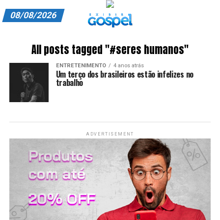
08/08/2026
A EXIBIR GOSPEL
All posts tagged "#seres humanos"
ANUNCIE CONOSCO
ENTRETENIMENTO
4 anos atrás
Um terço dos brasileiros estão infelizes no
ASSINE
trabalho
CARRINHO
EDITORIAL
ADVERTISEMENT
ENTREVISTAS
EXPEDIENTE
FINALIZAR COMPRA
HOME